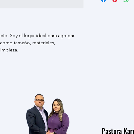
generas confianza y c
embalaje. Ofrecer una
saben que en tu tien
sencilla, genera confi
altos niveles de segu
pues saben que en tu
con altos niveles de 
to. Soy el lugar ideal para agregar 
í como tamaño, materiales, 
limpieza.
Pastora Ka