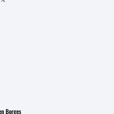
redibilidad en tus clientes, pues 
 política de reembolso clara y 
da pueden realizar compras con 
anza y credibilidad en tus clientes, 
ridad.
 tienda pueden realizar compras 
seguridad.
ren Borges