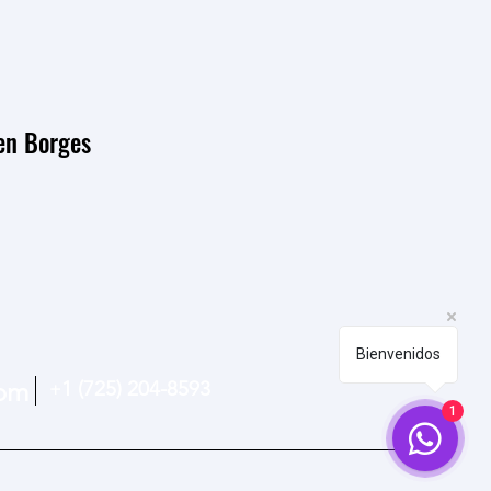
ren Borges
Bienvenidos
com
1 (725) 204-8593
+
1